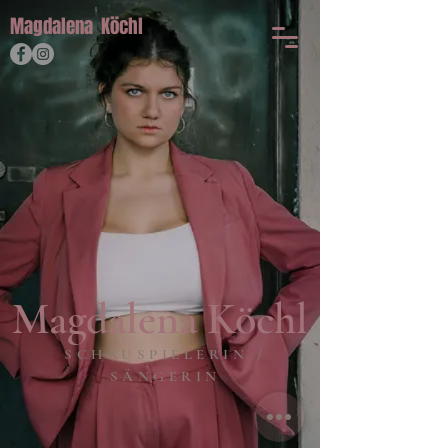
Magdalena
Köchl
Magdalena Köchl
SCHAUSPIELERIN /
SÄNGERIN