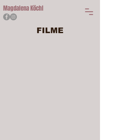
Magdalena
Köchl
FILME